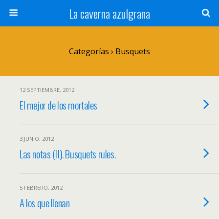
La caverna azulgrana
Categorías ›
Busquets
12 SEPTIEMBRE, 2012
El mejor de los mortales
3 JUNIO, 2012
Las notas (II). Busquets rules.
5 FEBRERO, 2012
A los que llenan