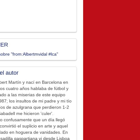
TER
obre "from:Albertmvidal #lca"
el autor
bert Martín y nací en Barcelona en
los cuatro años hablaba de fútbol y
ado a las miserias de este equipo
87; los insultos de mi padre y mi tío
íos de azulgrana que perdieron 1-2
Sabadell me hicieron 'culer'.
o confusamente que un día llegó
convirtió el suplicio en arte y aquel
idado en hoguera de vanidades. En
sadilla gaspartiana vi desde Lisboa