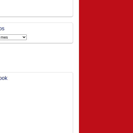
os
ook