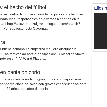
y el hecho del fútbol
Ellos 
s se celebró la primera jornada del juicio a los temibles
l Bada Bing, responsables de diversas fechorías en la
nal ( http://lacavernaazulgrana.blogspot.com/search?
. Por supuesto, esta Caverna...
ra
a buena semana balompédica y quiero disculpar mi
quí los motivos de esta preocupación: 1) Messi ha vuelto
do en el FIFA World Player....
en pantalón corto
ntra la violencia en Aquisgrán convocado bajo el lema
gar de violencia’ se saldó con graves consecuencias para
 de 24 años, que afeó desde la...