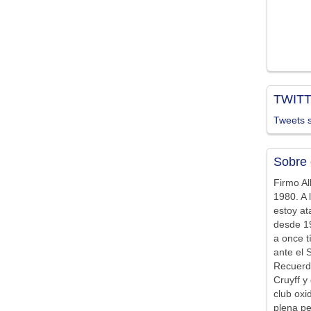
TWIT
Tweets s
Sobre 
Firmo Al
1980. A 
estoy at
desde 19
a once t
ante el 
Recuerd
Cruyff y 
club ox
plena pe