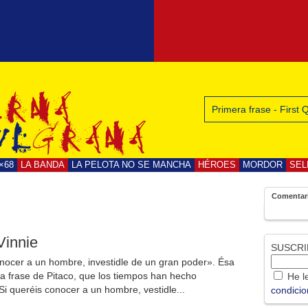
Primera frase - First
×68
LA BANDA
LA PELOTA NO SE MANCHA
HÉROES
MORDOR
SEL
Comentar
Vinnie
SUSCRI
onocer a un hombre, investidle de un gran poder». Ésa
ria frase de Pitaco, que los tiempos han hecho
He le
Si queréis conocer a un hombre, vestidle...
condici