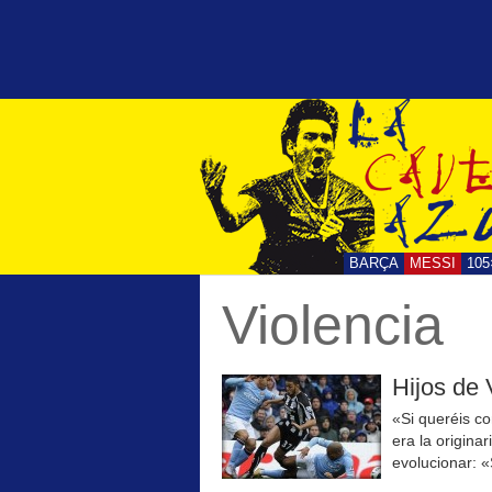
BARÇA
MESSI
105
Violencia
Hijos de 
«Si queréis c
era la origina
evolucionar: «