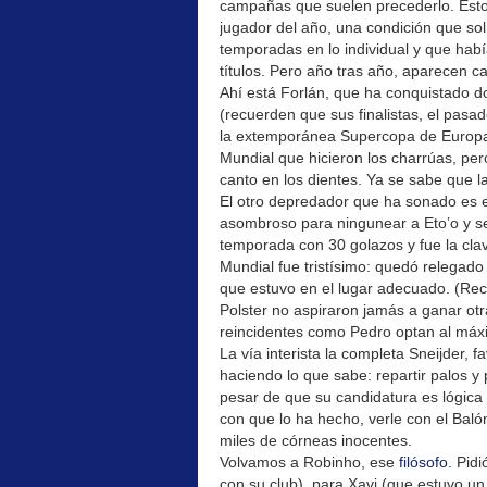
campañas que suelen precederlo. Esto
jugador del año, una condición que s
temporadas en lo individual y que hab
títulos. Pero año tras año, aparecen c
Ahí está Forlán, que ha conquistado
(recuerden que sus finalistas, el pasa
la extemporánea Supercopa de Europa.
Mundial que hicieron los charrúas, pe
canto en los dientes. Ya se sabe que la 
El otro depredador que ha sonado es e
asombroso para ningunear a Eto’o y ser
temporada con 30 golazos y fue la clav
Mundial fue tristísimo: quedó relegado
que estuvo en el lugar adecuado. (R
Polster no aspiraron jamás a ganar ot
reincidentes como Pedro optan al máxi
La vía interista la completa Sneijder,
haciendo lo que sabe: repartir palos 
pesar de que su candidatura es lógica 
con que lo ha hecho, verle con el Bal
miles de córneas inocentes.
Volvamos a Robinho, ese
filósofo
. Pid
con su club), para Xavi (que estuvo u