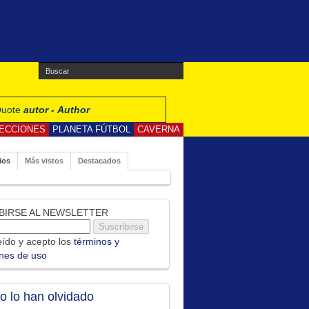
 Quote
autor - Author
ECCIONES
PLANETA FÚTBOL
CAVERNA
ios
Más vistos
Destacados
BIRSE AL NEWSLETTER
ído y acepto los
términos y
ones de uso
no lo han olvidado