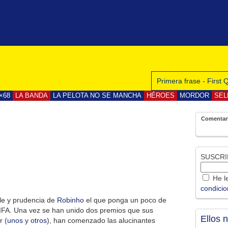
Primera frase - First
×68
LA BANDA
LA PELOTA NO SE MANCHA
HÉROES
MORDOR
SEL
Comentar
SUSCRI
He le
condici
le y prudencia de
Robinho
el que ponga un poco de
FIFA. Una vez se han unido dos premios que sus
Ellos 
r (
unos
y
otros
), han comenzado las alucinantes