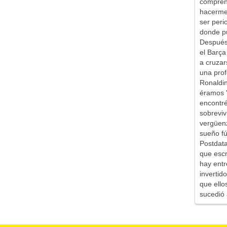
comprend
hacerme 
ser peri
donde pu
Después 
el Barça
a cruzar
una prof
Ronaldin
éramos '
encontr
sobreviv
vergüen
sueño fú
Postdata
que escr
hay entr
inverti
que ello
sucedió 