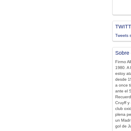
TWIT
Tweets s
Sobre 
Firmo Al
1980. A 
estoy at
desde 19
a once t
ante el 
Recuerd
Cruyff y 
club ox
plena pe
un Madr
gol de J