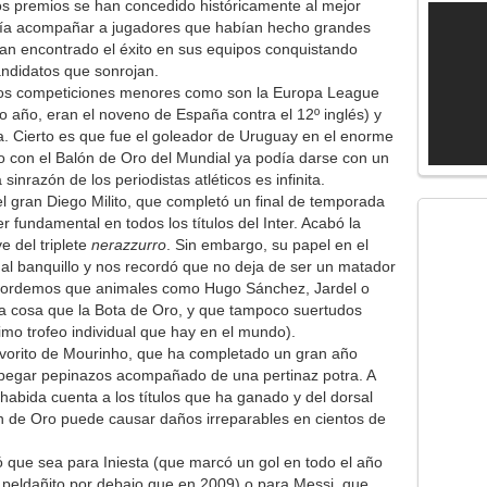
s premios se han concedido históricamente al mejor
olía acompañar a jugadores que habían hecho grandes
ían encontrado el éxito en sus equipos conquistando
andidatos que sonrojan.
 dos competiciones menores como son la Europa League
do año, eran el noveno de España contra el 12º inglés) y
 Cierto es que fue el goleador de Uruguay en el enorme
ro con el Balón de Oro del Mundial ya podía darse con un
sinrazón de los periodistas atléticos es infinita.
l gran Diego Milito, que completó un final de temporada
 fundamental en todos los títulos del Inter. Acabó la
e del triplete
nerazzurro
. Sin embargo, su papel en el
 al banquillo y nos recordó que no deja de ser un matador
ecordemos que animales como Hugo Sánchez, Jardel o
ra cosa que la Bota de Oro, y que tampoco suertudos
mo trofeo individual que hay en el mundo).
 favorito de Mourinho, que ha completado un gran año
y pegar pepinazos acompañado de una pertinaz potra. A
habida cuenta a los títulos que ha ganado y del dorsal
ón de Oro puede causar daños irreparables en cientos de
ió que sea para Iniesta (que marcó un gol en todo el año
n peldañito por debajo que en 2009) o para Messi, que