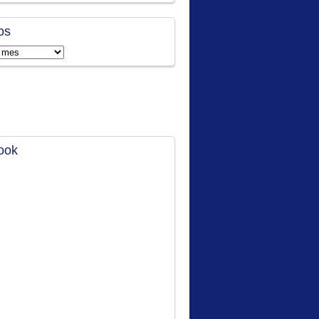
os
ook