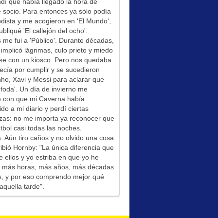
í que había llegado la hora de
socio. Para entonces ya sólo podía
odista y me acogieron en 'El Mundo',
bliqué 'El callejón del ocho'.
me fui a 'Público'. Durante décadas,
 implicó lágrimas, culo prieto y miedo
se con un kiosco. Pero nos quedaba
ecía por cumplir y se sucedieron
ho, Xavi y Messi para aclarar que
foda'. Un día de invierno me
é con que mi Caverna había
ido a mi diario y perdí ciertas
zas: no me importa ya reconocer que
tbol casi todas las noches.
: Aún tiro caños y no olvido una cosa
ibió Hornby: "La única diferencia que
e ellos y yo estriba en que yo he
do más horas, más años, más décadas
s, y por eso comprendo mejor qué
aquella tarde".