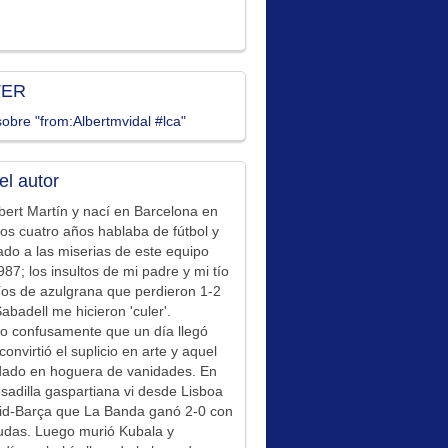
TER
obre "from:Albertmvidal #lca"
el autor
bert Martín y nací en Barcelona en
los cuatro años hablaba de fútbol y
ado a las miserias de este equipo
87; los insultos de mi padre y mi tío
íos de azulgrana que perdieron 1-2
Sabadell me hicieron 'culer'.
o confusamente que un día llegó
convirtió el suplicio en arte y aquel
idado en hoguera de vanidades. En
sadilla gaspartiana vi desde Lisboa
id-Barça que La Banda ganó 2-0 con
udas. Luego murió Kubala y