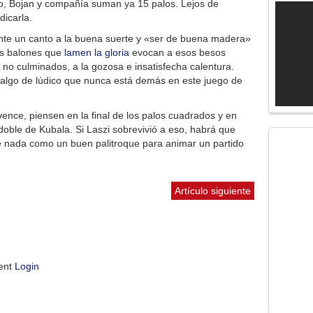
dro, Bojan y compañía suman ya 15 palos. Lejos de
dicarla.
nte un canto a la buena suerte y «ser de buena madera»
sos balones que
lamen la gloria
evocan a esos besos
 no culminados, a la gozosa e insatisfecha calentura.
 algo de lúdico que nunca está demás en este juego de
ence, piensen en la final de los palos cuadrados y en
doble de Kubala. Si Laszi sobrevivió a eso, habrá que
e nada como un buen palitroque para animar un partido
Artículo siguiente
ment
Login