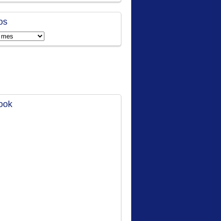
os
ook