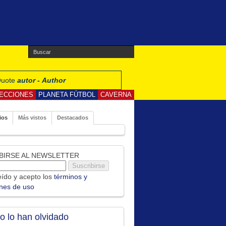
 Quote
autor - Author
ECCIONES
PLANETA FÚTBOL
CAVERNA
ios
Más vistos
Destacados
BIRSE AL NEWSLETTER
ído y acepto los
términos y
ones de uso
no lo han olvidado