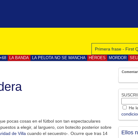
Primera frase - First
×68
LA BANDA
LA PELOTA NO SE MANCHA
HÉROES
MORDOR
SEL
Comentar
dera
SUSCRI
He le
condici
 que pocas cosas en el fútbol son tan espectaculares
uestos a elegir, al larguero, con botecito posterior sobre
Ellos 
ridad de Villa
cuando el secuestro-. Ocurre que tras 14