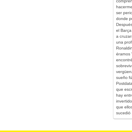
comprend
hacerme 
ser peri
donde pu
Después 
el Barça
a cruzar
una prof
Ronaldin
éramos '
encontr
sobreviv
vergüen
sueño fú
Postdata
que escr
hay entr
inverti
que ello
sucedió 