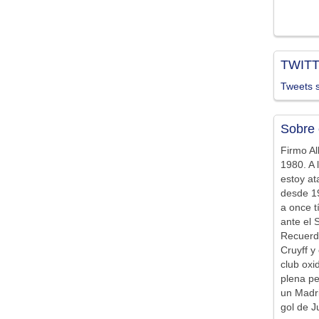
TWIT
Tweets s
Sobre 
Firmo Al
1980. A 
estoy at
desde 19
a once t
ante el 
Recuerd
Cruyff y 
club ox
plena pe
un Madr
gol de J