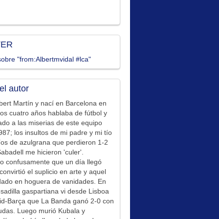
TER
obre "from:Albertmvidal #lca"
el autor
bert Martín y nací en Barcelona en
los cuatro años hablaba de fútbol y
ado a las miserias de este equipo
87; los insultos de mi padre y mi tío
íos de azulgrana que perdieron 1-2
Sabadell me hicieron 'culer'.
o confusamente que un día llegó
convirtió el suplicio en arte y aquel
idado en hoguera de vanidades. En
sadilla gaspartiana vi desde Lisboa
id-Barça que La Banda ganó 2-0 con
udas. Luego murió Kubala y