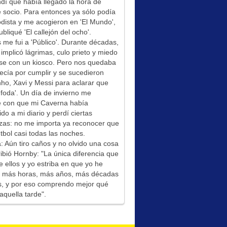
í que había llegado la hora de
socio. Para entonces ya sólo podía
odista y me acogieron en 'El Mundo',
bliqué 'El callejón del ocho'.
me fui a 'Público'. Durante décadas,
 implicó lágrimas, culo prieto y miedo
se con un kiosco. Pero nos quedaba
ecía por cumplir y se sucedieron
ho, Xavi y Messi para aclarar que
foda'. Un día de invierno me
é con que mi Caverna había
ido a mi diario y perdí ciertas
zas: no me importa ya reconocer que
tbol casi todas las noches.
: Aún tiro caños y no olvido una cosa
ibió Hornby: "La única diferencia que
e ellos y yo estriba en que yo he
do más horas, más años, más décadas
s, y por eso comprendo mejor qué
aquella tarde".