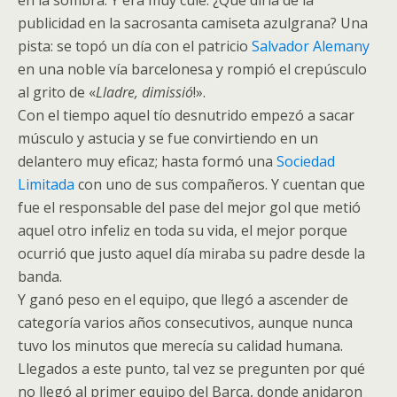
en la sombra. Y era muy culé. ¿Qué diría de la
publicidad en la sacrosanta camiseta azulgrana? Una
pista: se topó un día con el patricio
Salvador Alemany
en una noble vía barcelonesa y rompió el crepúsculo
al grito de «
Lladre, dimissió
!».
Con el tiempo aquel tío desnutrido empezó a sacar
músculo y astucia y se fue convirtiendo en un
delantero muy eficaz; hasta formó una
Sociedad
Limitada
con uno de sus compañeros. Y cuentan que
fue el responsable del pase del mejor gol que metió
aquel otro infeliz en toda su vida, el mejor porque
ocurrió que justo aquel día miraba su padre desde la
banda.
Y ganó peso en el equipo, que llegó a ascender de
categoría varios años consecutivos, aunque nunca
tuvo los minutos que merecía su calidad humana.
Llegados a este punto, tal vez se pregunten por qué
no llegó al primer equipo del Barça, donde anidaron