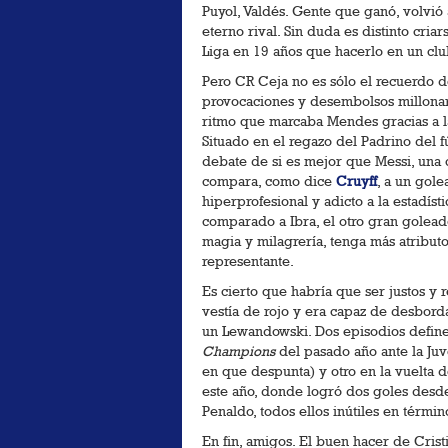
Puyol, Valdés. Gente que ganó, volvió 
eterno rival. Sin duda es distinto cri
Liga en 19 años que hacerlo en un clu
Pero CR Ceja no es sólo el recuerdo de
provocaciones y desembolsos millonari
ritmo que marcaba Mendes gracias a la
Situado en el regazo del Padrino del f
debate de si es mejor que Messi, una c
compara, como dice
Cruyff
, a un gole
hiperprofesional y adicto a la estadíst
comparado a Ibra, el otro gran golead
magia y milagrería, tenga más atributo
representante.
Es cierto que habría que ser justos y
vestía de rojo y era capaz de desborda
un Lewandowski. Dos episodios definen 
Champions
del pasado año ante la Ju
en que despunta) y otro en la vuelta 
este año, donde logró dos goles desde
Penaldo, todos ellos inútiles en térmi
En fin, amigos. El buen hacer de Cris