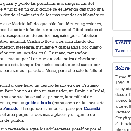
a ganar y pobló las pesadillas más sangrientas del
arse y jugar en un club donde se es leyenda ganando una
b donde el palmarés de los más grandes es kilométrico.
 este Madrid fallido, que sólo fue líder en agresiones,
os. Lo es también de la era en que el fútbol bailaba al
 desesperación de ciertos magnates por alfabetizar.
TWIT
útbol mundial, Cristiano lleva años disfrutando del
uestión mesetaria, insultante y disparatada por cuanto
Tweets 
ador con un jugador total. Cristiano, rematador
ica, tiene un perfil en que en toda lógica debería ser
or de este tiempo. De hecho, puede que el sueco, por
Sobre 
s para ser comparado a Messi; para ello sólo le falló el
Firmo Al
1980. A 
 recordar que hubo un tiempo lejano en que Cristiano
estoy at
r. Pero hoy no es sino un rematador, un Papin, un Jardel,
desde 19
su aportación actual: el primero, la semifinal de
a once t
ventus, con un
golito a la ida
(empujando en la línea, arte
ante el 
de
Penaldo
. El segundo, su imperial paso por
Cornellà
Recuerd
 el área pequeña, dos más a placer y un quinto de
Cruyff y
nos de puntos.
club ox
tiano recuerda a aquellos adolescentes poseídos por el
plena pe