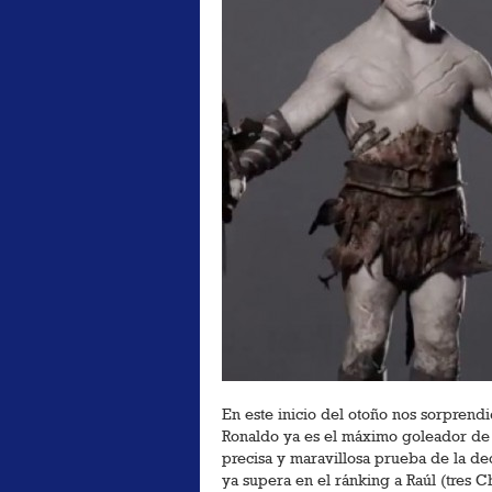
En este inicio del otoño nos sorprend
Ronaldo ya es el máximo goleador de l
precisa y maravillosa prueba de la d
ya supera en el ránking a Raúl (tres C