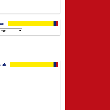
os
s
ook