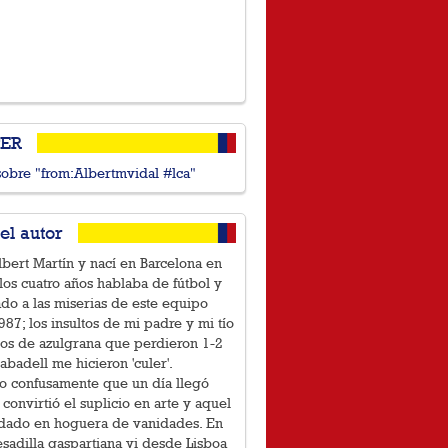
TER
sobre "from:Albertmvidal #lca"
el autor
bert Martín y nací en Barcelona en
los cuatro años hablaba de fútbol y
ado a las miserias de este equipo
87; los insultos de mi padre y mi tío
íos de azulgrana que perdieron 1-2
Sabadell me hicieron 'culer'.
o confusamente que un día llegó
 convirtió el suplicio en arte y aquel
idado en hoguera de vanidades. En
sadilla gaspartiana vi desde Lisboa