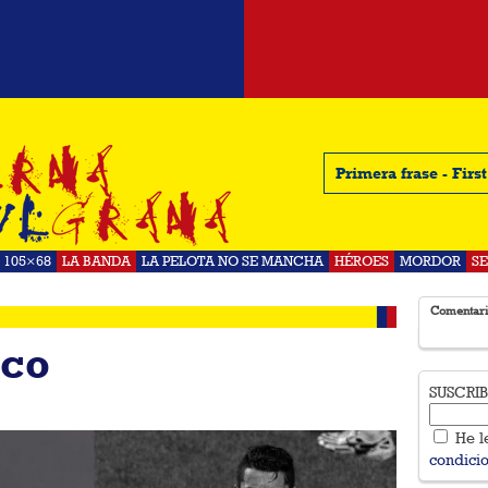
Primera frase - Firs
105×68
LA BANDA
LA PELOTA NO SE MANCHA
HÉROES
MORDOR
S
Comentari
rco
SUSCRI
He l
condici