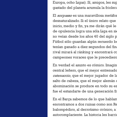
Europa, ocho Ligas). Sí, amigos, les 
gastado del planeta acumula la friole
El
sorpasso
es una maravillosa metáfor
desnaturalizado. Si el único relato que
inicio, medio y fin, ya me dirán qué 
de opulencia logra una sóla Liga en si
no veían desde los años 40 del siglo p
Fútbol sólo guardan algún recuerdo bo
tenían ganado a diez segundos del fina
rival mirará al ránking y encontrará c
campeones voraces que le precediero
En verdad el asunto es cómico. Imagine
central leñero, que el mejor entrenado
catenaccio
, que el mejor jugador de l
salto de cabeza, que el mejor alemán
abominación se produce en todo su e
fue el estandarte de una generación fr
En el Barça sabemos de lo que hablam
encontramos a dos ruinas como son Re
balompédico, al derrotismo crónico, a 
autocomplaciente. La historia les barri