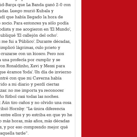
id-Barça que La Banda ganó 2-0 con
udas. Luego murió Kubala y
dí que había llegado la hora de
socio. Para entonces ya sólo podía
odista y me acogieron en 'El Mundo',
bliqué 'El callejón del ocho'.
me fui a 'Público'. Durante décadas,
 implicó lágrimas, culo prieto y
cruzarse con un kiosco. Pero nos
 una profecía por cumplir y se
on Ronaldinho, Xavi y Messi para
que éramos 'foda'. Un día de invierno
ntré con que mi Caverna había
ido a mi diario y perdí ciertas
zas: no me importa ya reconocer
o fútbol casi todas las noches.
: Aún tiro caños y no olvido una cosa
ibió Hornby: "La única diferencia
entre ellos y yo estriba en que yo he
o más horas, más años, más décadas
os, y por eso comprendo mejor qué
aquella tarde".