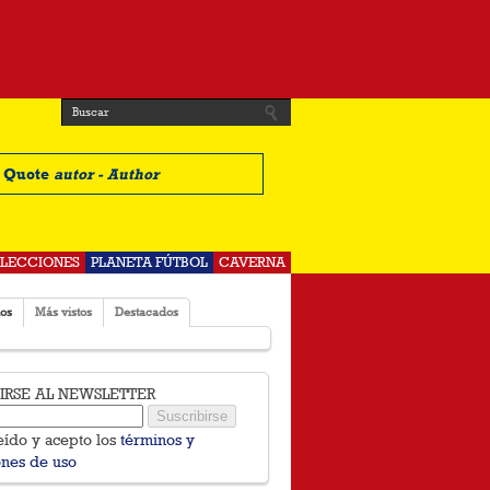
t Quote
autor - Author
ELECCIONES
PLANETA FÚTBOL
CAVERNA
os
Más vistos
Destacados
BIRSE AL NEWSLETTER
eído y acepto los
términos y
ones de uso