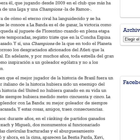
supera él, que jugando desde 2009 en el club que más ha
ra de una Liga y una
Champions
-la de Ramos-
.
a de cómo el eterno rival ha languidecido y se ha
 se le conoce a La Banda es el de ganar, la victoria como
Archiv
le queda al juguete de Florentino cuando en plena etapa
ete temporadas, registro triste que en la Concha Espina
Archivo
asado. Y sí, una
Champions
de la que en todo el Planeta
rroso los desgraciados aficionados del Atleti que la
l. En adelante, y por muchos años, toda estrella del gran
omo inspiración a un goleador ególatra y no a los
n.
n que el mejor jugador de la historia de Brasil fuera un
Faceb
r italiano de la historia hubiera sido un enemigo del
a historia del United no hubiera ganado en su vida un
 de siempre hubiera medido metro cincuenta y cinco. La
splendor con La Banda: su mejor goleador de siempre
acasada. Y estas cosas, amigos, traen consecuencias.
os: durante años, en el ránking de partidos ganados
xach y Migueli, dos monumentos al funcionariado
las clavículas fracturadas y el aburguesamiento
ó y ahora, en la cima, aparecen La Bestia Parda, Xavi,