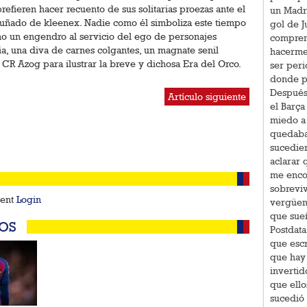
refieren hacer recuento de sus solitarias proezas ante el
un Madr
ñado de kleenex. Nadie como él simboliza este tiempo
gol de J
no un engendro al servicio del ego de personajes
compren
, una diva de carnes colgantes, un magnate senil
hacerme 
 CR Azog para ilustrar la breve y dichosa Era del Orco.
ser peri
donde pu
Después 
Artículo siguiente
el Barça
miedo a 
quedaba
sucedier
aclarar 
me enco
sobreviv
ment
Login
vergüen
que sueñ
OS
Postdata
que escr
que hay 
invertid
que ell
sucedió 