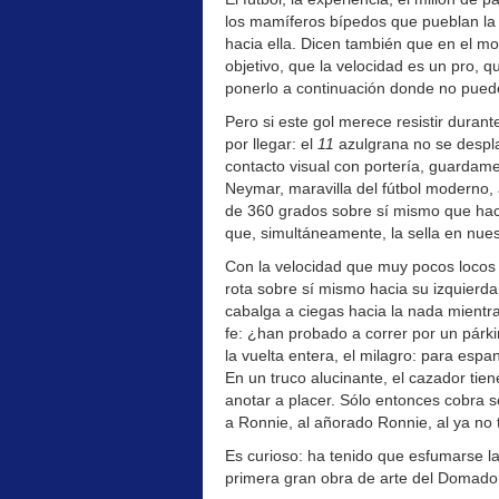
los mamíferos bípedos que pueblan la T
hacia ella. Dicen también que en el mo
objetivo, que la velocidad es un pro, q
ponerlo a continuación donde no puede
Pero si este gol merece resistir duran
por llegar: el
11
azulgrana no se despla
contacto visual con portería, guardame
Neymar, maravilla del fútbol moderno, 
de 360 grados sobre sí mismo que hac
que, simultáneamente, la sella en nue
Con la velocidad que muy pocos locos y
rota sobre sí mismo hacia su izquierda
cabalga a ciegas hacia la nada mientra
fe: ¿han probado a correr por un párki
la vuelta entera, el milagro: para espa
En un truco alucinante, el cazador tie
anotar a placer. Sólo entonces cobra 
a Ronnie, al añorado Ronnie, al ya no 
Es curioso: ha tenido que esfumarse l
primera gran obra de arte del Domado