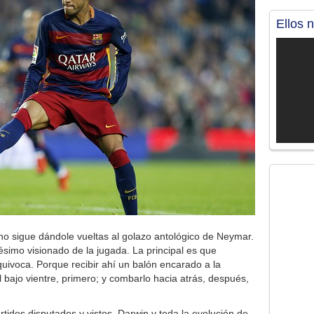
Ellos 
o sigue dándole vueltas al golazo antológico de Neymar.
igésimo visionado de la jugada. La principal es que
uivoca. Porque recibir ahí un balón encarado a la
el bajo vientre, primero; y combarlo hacia atrás, después,
partidos disputados y vistos, Darwin y toda la evolución de