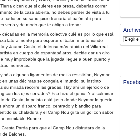
ierra dicen que si quieres esa presa, deberías correr
mento de la caza abierta, no debes perder de vista a tu
ue nadie en su sano juicio frenaría el balón ahí para
s verlo y de modo que te obliga a frenar.
Archiv
te décadas en la memoria colectiva culé es por lo que está
Archivos
za lateralmente para esperar el balón manteniendo
ta y Jaume Costa, el defensa más rápido del Villarreal.
artista en cuerpo de espantapájaros, decide dar un giro
e muy improbable que la jugada llegue a buen puerto y
stras memorias.
 sólo algunos ligamentos de rodilla resistirían, Neymar
; en unas décimas se congela el mundo, su instinto
Faceb
s su mirada recorre las gradas. Hay ahí un ejercicio de
ng con los ojos cerrados? Eso hizo el genio. Y al culminar
nto de Costa, la pelota está justo donde Neymar lo quería.
ne ahora un disparo franco, centrado y blandito para
sentido su chaladura y el Camp Nou grita un gol con sabor
tan inimitable Ronnie.
a Cresta Parda para que el Camp Nou disfrutara de la
r de Balones.