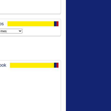
os
ook