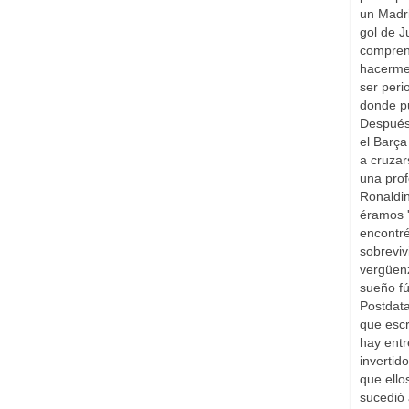
un Madr
gol de J
comprend
hacerme 
ser peri
donde pu
Después 
el Barça
a cruzar
una prof
Ronaldin
éramos '
encontr
sobreviv
vergüen
sueño fú
Postdata
que escr
hay entr
inverti
que ello
sucedió 