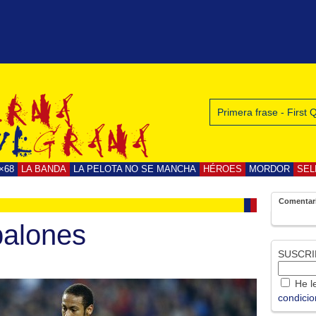
Primera frase - First
×68
LA BANDA
LA PELOTA NO SE MANCHA
HÉROES
MORDOR
SEL
Comentar
alones
SUSCRI
He le
condici