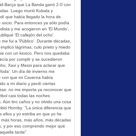
id-Barça que La Banda ganó 2-0 con
udas. Luego murió Kubala y
í que había llegado la hora de
socio. Para entonces ya sólo podía
odista y me acogieron en 'El Mundo',
bliqué 'El callejón del ocho'.
me fui a 'Público'. Durante décadas,
 implicó lágrimas, culo prieto y miedo
se con un kiosco. Pero nos quedaba
ecía por cumplir y se sucedieron
ho, Xavi y Messi para aclarar que
foda'. Un día de invierno me
é con que mi Caverna había
ido a mi diario y perdí ciertas
zas: no me importa ya reconocer que
tbol casi todas las noches.
: Aún tiro caños y no olvido una cosa
ibió Hornby: "La única diferencia que
e ellos y yo estriba en que yo he
do más horas, más años, más décadas
s, y por eso comprendo mejor qué
aquella tarde".