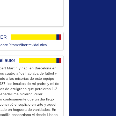
TER
obre "from:Albertmvidal #lca"
el autor
bert Martín y nací en Barcelona en
los cuatro años hablaba de fútbol y
ado a las miserias de este equipo
87; los insultos de mi padre y mi tío
íos de azulgrana que perdieron 1-2
Sabadell me hicieron 'culer'.
o confusamente que un día llegó
convirtió el suplicio en arte y aquel
idado en hoguera de vanidades. En
sadilla gaspartiana vi desde Lisboa