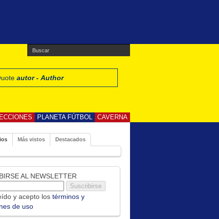
 Quote
autor - Author
ECCIONES
PLANETA FÚTBOL
CAVERNA
ios
Más vistos
Destacados
BIRSE AL NEWSLETTER
ído y acepto los
términos y
ones de uso