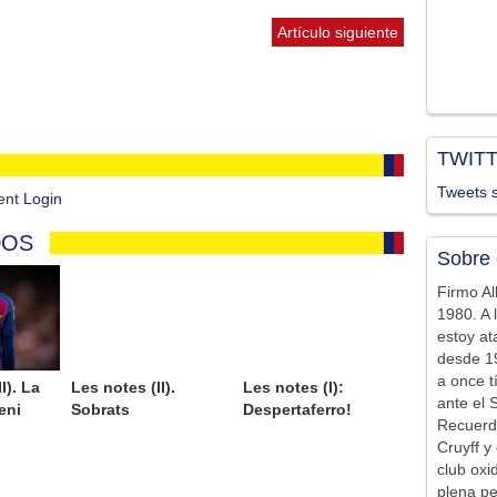
Artículo siguiente
TWIT
Tweets s
ment
Login
DOS
Sobre 
Firmo Al
1980. A 
estoy at
desde 19
a once t
I). La
Les notes (II).
Les notes (I):
ante el 
eni
Sobrats
Despertaferro!
Recuerd
Cruyff y 
club ox
plena pe