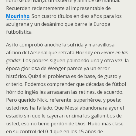
librarse del Barça: un «suerte y ánimo» de manual.
Recuerden recientemente al impresentable de
Mourinho
. Son cuatro títulos en diez años para los
azulgrana y un desánimo que barre la Europa
futbolística.
Así lo comprobó anoche la sufrida y maravillosa
afición del Arsenal que retrata Hornby en
Fiebre en las
gradas
. Los pobres siguen palmando una y otra vez; la
época gloriosa de Wenger parece ya un error
histórico. Quizá el problema es de base, de gusto y
criterio. Podemos comprender que décadas de fútbol
hórrido inglés les arrasaran las retinas, de acuerdo.
Pero querido Nick, referente, superhéroe, y poeta:
usted nos ha fallado. Que Messi abandonara ayer el
estadio sin que le cayeran encima los gallumbos de
usted, eso no tiene perdón de Dios. Hubo más clase
en su control del 0-1 que en los 15 años de