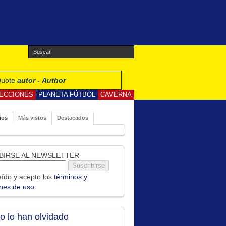
 Quote
autor - Author
ECCIONES
PLANETA FÚTBOL
CAVERNA
ios
Más vistos
Destacados
BIRSE AL NEWSLETTER
ído y acepto los
términos y
ones de uso
no lo han olvidado