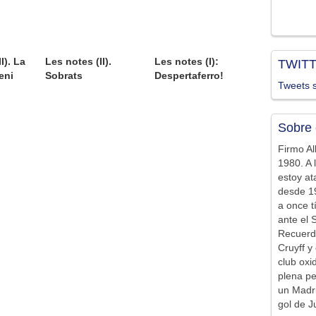
I). La
Les notes (II).
Les notes (I):
TWIT
eni
Sobrats
Despertaferro!
Tweets s
Sobre 
Firmo Al
1980. A 
estoy at
desde 19
a once t
ante el 
Recuerd
Cruyff y 
club ox
plena pe
un Madr
gol de J