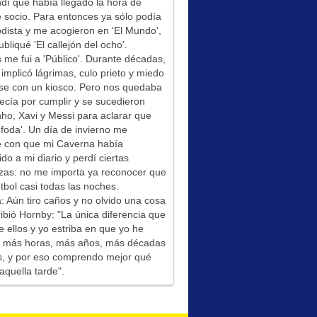
í que había llegado la hora de
socio. Para entonces ya sólo podía
odista y me acogieron en 'El Mundo',
bliqué 'El callejón del ocho'.
me fui a 'Público'. Durante décadas,
 implicó lágrimas, culo prieto y miedo
se con un kiosco. Pero nos quedaba
ecía por cumplir y se sucedieron
ho, Xavi y Messi para aclarar que
foda'. Un día de invierno me
é con que mi Caverna había
ido a mi diario y perdí ciertas
zas: no me importa ya reconocer que
tbol casi todas las noches.
: Aún tiro caños y no olvido una cosa
ibió Hornby: "La única diferencia que
e ellos y yo estriba en que yo he
do más horas, más años, más décadas
s, y por eso comprendo mejor qué
aquella tarde".