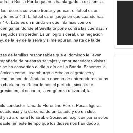
mada La Bestia Parda que nos ha alargado la existencia.
s récords conviene frenar y pensar: el fútbol es un
o y te mete 4-1. El fútbol es un juego en que cuando has
n 4-0. Éste es un mundo en que infamias como el
den ganar, donde el Sevilla te pone contra las cuerdas. Y
seguidos sin perder. Es un logro sideral, una negación
y, de la ley de la selva y si me apuran, hasta de la de
zas de familias responsables que el domingo le llevan
ompañada de nuestras salvajes y embrutecedoras visitas
 se ha convertido el día a día de La Banda. Echemos la
 cómicos como Luxemburgo o Arbeloa al grotesco y
l camino han desfilado una docena de entrenadores, unos
s charlatanes. Recordemos el período, siniestro e
gresiones, el espanto, la vergüenza universal, la
hilo conductor llamado Florentino Pérez. Pocas figuras
 decadencia y la carcoma de un Estado y de un club.
bol y su aroma a Honorable Sociedad, explican por sí solos
idable, en este tiempo que los dioses nos han dado a