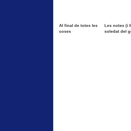
Al final de totes les
Les notes (i II
coses
soledat del g