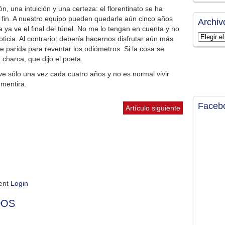
 una intuición y una certeza: el florentinato se ha
u fin. A nuestro equipo pueden quedarle aún cinco años
Archiv
ya ve el final del túnel. No me lo tengan en cuenta y no
Archivos
icia. Al contrario: debería hacernos disfrutar aún más
e parida para reventar los odiómetros. Si la cosa se
harca, que dijo el poeta.
 vive sólo una vez cada cuatro años y no es normal vivir
 mentira.
Faceb
Artículo siguiente
ment
Login
DOS