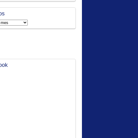
os
ook