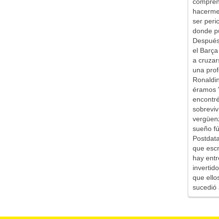
comprend
hacerme 
ser peri
donde pu
Después 
el Barça
a cruzar
una prof
Ronaldin
éramos '
encontr
sobreviv
vergüen
sueño fú
Postdata
que escr
hay entr
inverti
que ello
sucedió 