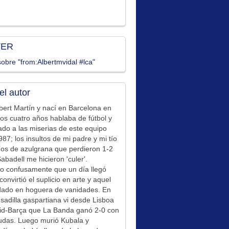
TER
obre "from:Albertmvidal #lca"
el autor
bert Martín y nací en Barcelona en
los cuatro años hablaba de fútbol y
ado a las miserias de este equipo
87; los insultos de mi padre y mi tío
íos de azulgrana que perdieron 1-2
Sabadell me hicieron 'culer'.
o confusamente que un día llegó
convirtió el suplicio en arte y aquel
idado en hoguera de vanidades. En
sadilla gaspartiana vi desde Lisboa
id-Barça que La Banda ganó 2-0 con
udas. Luego murió Kubala y