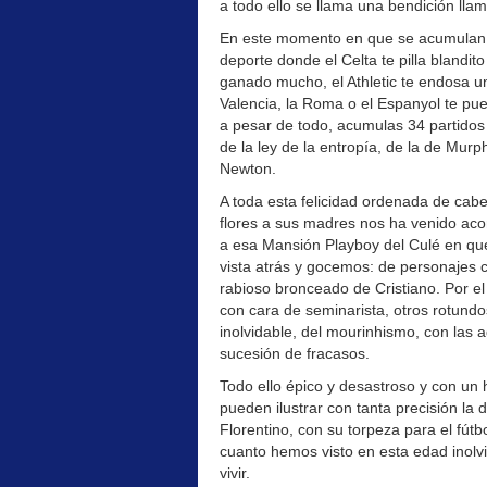
a todo ello se llama una bendición lla
En este momento en que se acumulan lo
deporte donde el Celta te pilla blandit
ganado mucho, el Athletic te endosa u
Valencia, la Roma o el Espanyol te pue
a pesar de todo, acumulas 34 partidos 
de la ley de la entropía, de la de Murph
Newton.
A toda esta felicidad ordenada de cabe
flores a sus madres nos ha venido ac
a esa Mansión Playboy del Culé en que
vista atrás y gocemos: de personajes
rabioso bronceado de Cristiano. Por e
con cara de seminarista, otros rotundo
inolvidable, del mourinhismo, con las a
sucesión de fracasos.
Todo ello épico y desastroso y con un 
pueden ilustrar con tanta precisión la
Florentino, con su torpeza para el fút
cuanto hemos visto en esta edad inolv
vivir.