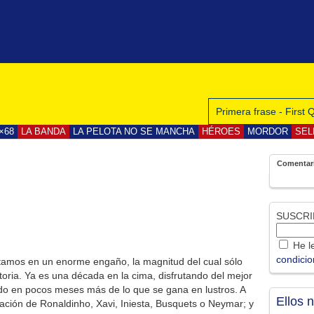
Primera frase - First
×68
LA BANDA
LA PELOTA NO SE MANCHA
HÉROES
MORDOR
SEL
Comentar
SUSCRI
He le
condici
itamos en un enorme engaño, la magnitud del cual sólo
toria. Ya es una década en la cima, disfrutando del mejor
do en pocos meses más de lo que se gana en lustros. A
Ellos 
nación de Ronaldinho, Xavi, Iniesta, Busquets o Neymar; y