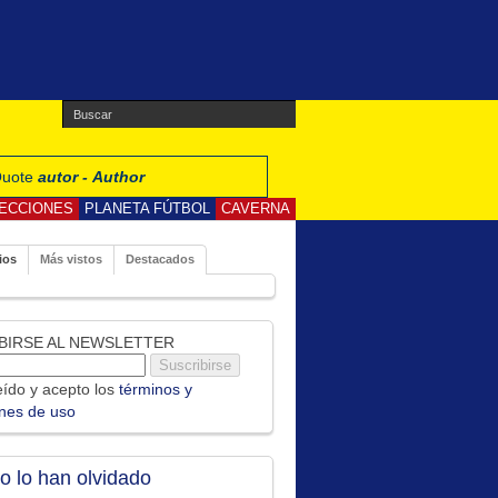
 Quote
autor - Author
ECCIONES
PLANETA FÚTBOL
CAVERNA
ios
Más vistos
Destacados
BIRSE AL NEWSLETTER
ído y acepto los
términos y
ones de uso
no lo han olvidado