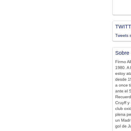
TWIT
Tweets s
Sobre 
Firmo Al
1980. A 
estoy at
desde 19
a once t
ante el 
Recuerd
Cruyff y 
club ox
plena pe
un Madr
gol de J