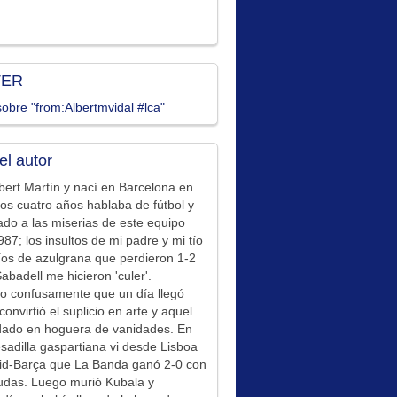
TER
obre "from:Albertmvidal #lca"
el autor
bert Martín y nací en Barcelona en
los cuatro años hablaba de fútbol y
ado a las miserias de este equipo
87; los insultos de mi padre y mi tío
íos de azulgrana que perdieron 1-2
Sabadell me hicieron 'culer'.
o confusamente que un día llegó
convirtió el suplicio en arte y aquel
idado en hoguera de vanidades. En
sadilla gaspartiana vi desde Lisboa
id-Barça que La Banda ganó 2-0 con
udas. Luego murió Kubala y