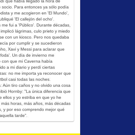
í que había llegado la hora de
socio. Para entonces ya sólo podía
odista y me acogieron en 'El Mundo',
bliqué 'El callejón del ocho'.
me fui a 'Público'. Durante décadas,
 implicó lágrimas, culo prieto y miedo
se con un kiosco. Pero nos quedaba
ecía por cumplir y se sucedieron
ho, Xavi y Messi para aclarar que
foda'. Un día de invierno me
é con que mi Caverna había
ido a mi diario y perdí ciertas
zas: no me importa ya reconocer que
tbol casi todas las noches.
: Aún tiro caños y no olvido una cosa
ibió Hornby: "La única diferencia que
e ellos y yo estriba en que yo he
do más horas, más años, más décadas
s, y por eso comprendo mejor qué
aquella tarde".