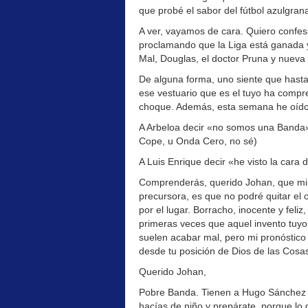
que probé el sabor del fútbol azulgrana
A ver, vayamos de cara. Quiero confesa
proclamando que la Liga está ganada y
Mal, Douglas, el doctor Pruna y nueva
De alguna forma, uno siente que hasta
ese vestuario que es el tuyo ha compre
choque. Además, esta semana he oído
A Arbeloa decir «no somos una Banda» (l
Cope, u Onda Cero, no sé)
A Luis Enrique decir «he visto la cara 
Comprenderás, querido Johan, que mi 
precursora, es que no podré quitar el 
por el lugar. Borracho, inocente y feli
primeras veces que aquel invento tuyo
suelen acabar mal, pero mi pronóstico
desde tu posición de Dios de las Cosas
Querido Johan,
Pobre Banda. Tienen a Hugo Sánchez y
hacías de niño y prepárate, porque lo