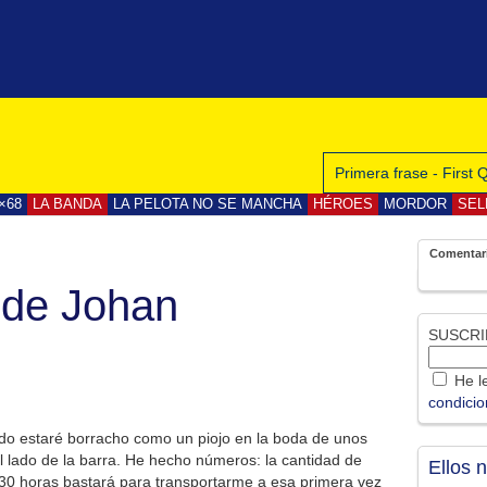
Primera frase - First
×68
LA BANDA
LA PELOTA NO SE MANCHA
HÉROES
MORDOR
SEL
Comentar
 de Johan
SUSCRI
He le
condici
tido estaré borracho como un piojo en la boda de unos
l lado de la barra. He hecho números: la cantidad de
Ellos 
.30 horas bastará para transportarme a esa primera vez