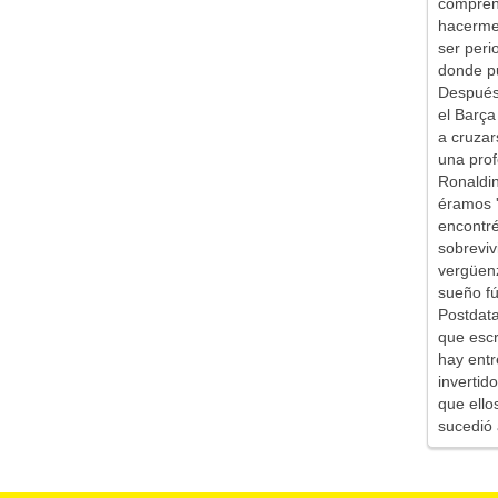
comprend
hacerme 
ser peri
donde pu
Después 
el Barça
a cruzar
una prof
Ronaldin
éramos '
encontr
sobreviv
vergüen
sueño fú
Postdata
que escr
hay entr
inverti
que ello
sucedió 