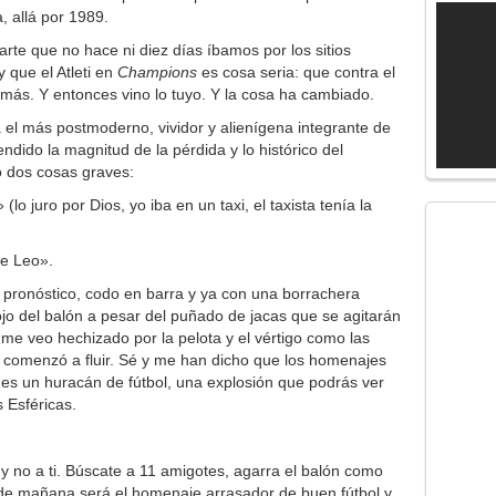
, allá por 1989.
rte que no hace ni diez días íbamos por los sitios
 que el Atleti en
Champions
es cosa seria: que contra el
 más. Y entonces vino lo tuyo. Y la cosa ha cambiado.
 el más postmoderno, vividor y alienígena integrante de
ndido la magnitud de la pérdida y lo histórico del
 dos cosas graves:
o juro por Dios, yo iba en un taxi, el taxista tenía la
de Leo».
pronóstico, codo en barra y ya con una borrachera
ojo del balón a pesar del puñado de jacas que se agitarán
z, me veo hechizado por la pelota y el vértigo como las
 comenzó a fluir. Sé y me han dicho que los homenajes
 es un huracán de fútbol, una explosión que podrás ver
 Esféricas.
 no a ti. Búscate a 11 amigotes, agarra el balón como
 de mañana será el homenaje arrasador de buen fútbol y