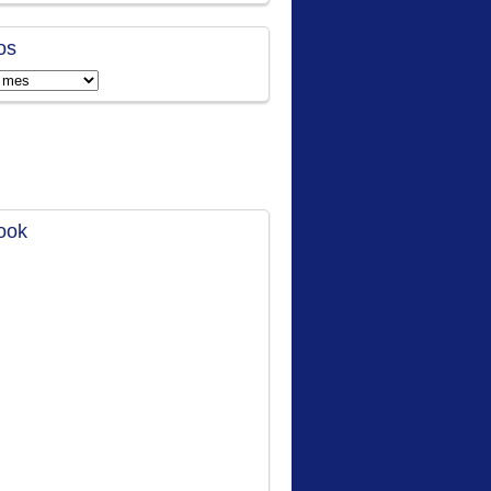
os
ook