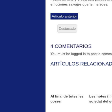
emociones salvajes que te mereces.
Artículo anterior
Destacado
4 COMENTARIOS
You must be logged in to post a com
ARTÍCULOS RELACIONA
Al final de totes les
Les notes (i II
coses
soledat del g