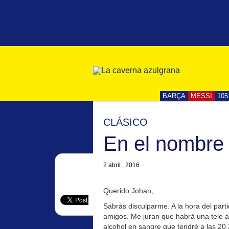
BARÇA
MESSI
105
CLÁSICO
En el nombre
2 abril , 2016
Querido Johan,
Sabrás disculparme. A la hora del par
amigos. Me juran que habrá una tele a
alcohol en sangre que tendré a las 20