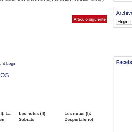
Archiv
Artículo siguiente
Archivos
Faceb
ment
Login
DOS
I). La
Les notes (II).
Les notes (I):
eni
Sobrats
Despertaferro!