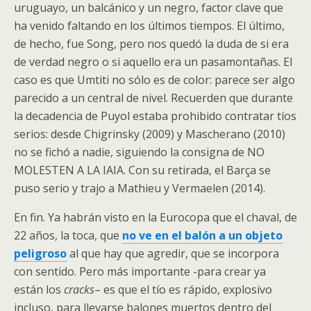
uruguayo, un balcánico y un negro, factor clave que
ha venido faltando en los últimos tiempos. El último,
de hecho, fue Song, pero nos quedó la duda de si era
de verdad negro o si aquello era un pasamontañas. El
caso es que Umtiti no sólo es de color: parece ser algo
parecido a un central de nivel. Recuerden que durante
la decadencia de Puyol estaba prohibido contratar tíos
serios: desde Chigrinsky (2009) y Mascherano (2010)
no se fichó a nadie, siguiendo la consigna de NO
MOLESTEN A LA IAIA. Con su retirada, el Barça se
puso serio y trajo a Mathieu y Vermaelen (2014).
En fin. Ya habrán visto en la Eurocopa que el chaval, de
22 años, la toca, que
no ve en el balón a un objeto
peligroso
al que hay que agredir, que se incorpora
con sentido. Pero más importante -para crear ya
están los
cracks
– es que el tío es rápido, explosivo
incluso, para llevarse balones muertos dentro del