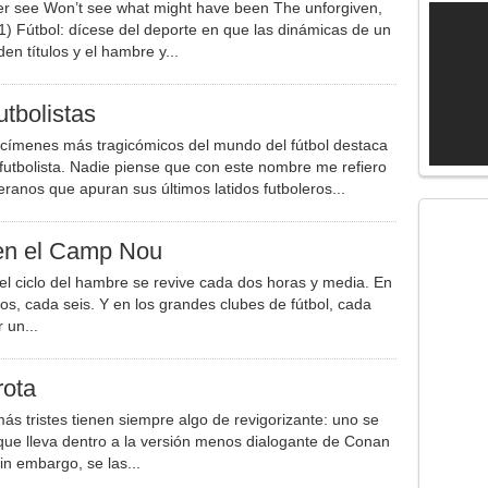
r see Won’t see what might have been The unforgiven,
1) Fútbol: dícese del deporte en que las dinámicas de un
den títulos y el hambre y...
utbolistas
ecímenes más tragicómicos del mundo del fútbol destaca
xfutbolista. Nadie piense que con este nombre me refiero
eranos que apuran sus últimos latidos futboleros...
en el Camp Nou
el ciclo del hambre se revive cada dos horas y media. En
s, cada seis. Y en los grandes clubes de fútbol, cada
r un...
rota
ás tristes tienen siempre algo de revigorizante: uno se
que lleva dentro a la versión menos dialogante de Conan
sin embargo, se las...