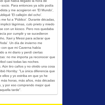
í que había llegado la hora de
socio. Para entonces ya sólo podía
odista y me acogieron en 'El Mundo',
bliqué 'El callejón del ocho'.
me fui a 'Público'. Durante décadas,
 implicó lágrimas, culo prieto y miedo
se con un kiosco. Pero nos quedaba
ecía por cumplir y se sucedieron
ho, Xavi y Messi para aclarar que
foda'. Un día de invierno me
é con que mi Caverna había
ido a mi diario y perdí ciertas
zas: no me importa ya reconocer que
tbol casi todas las noches.
: Aún tiro caños y no olvido una cosa
ibió Hornby: "La única diferencia que
e ellos y yo estriba en que yo he
do más horas, más años, más décadas
s, y por eso comprendo mejor qué
aquella tarde".