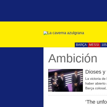
BARÇA
MESSI
105
Ambición
Dioses y 
La victoria d
haber abierto 
Barça colosal,
‘The unfo