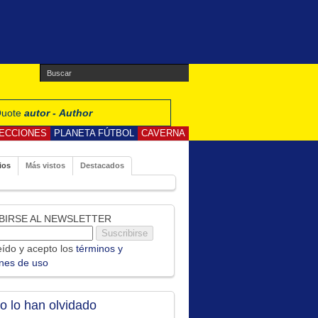
 Quote
autor - Author
ECCIONES
PLANETA FÚTBOL
CAVERNA
ios
Más vistos
Destacados
BIRSE AL NEWSLETTER
ído y acepto los
términos y
ones de uso
no lo han olvidado