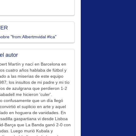
TER
obre "from:Albertmvidal #lca"
el autor
bert Martín y nací en Barcelona en
los cuatro años hablaba de fútbol y
ado a las miserias de este equipo
87; los insultos de mi padre y mi tío
íos de azulgrana que perdieron 1-2
Sabadell me hicieron 'culer'.
o confusamente que un día llegó
convirtió el suplicio en arte y aquel
idado en hoguera de vanidades. En
sadilla gaspartiana vi desde Lisboa
id-Barça que La Banda ganó 2-0 con
udas. Luego murió Kubala y