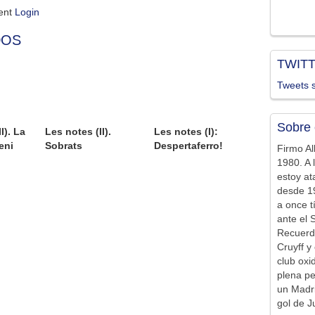
ment
Login
DOS
TWIT
Tweets s
Sobre 
I). La
Les notes (II).
Les notes (I):
eni
Sobrats
Despertaferro!
Firmo Al
1980. A 
estoy at
desde 19
a once t
ante el 
Recuerd
Cruyff y 
club ox
plena pe
un Madr
gol de J