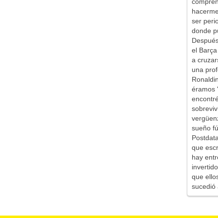
comprend
hacerme 
ser peri
donde pu
Después 
el Barça
a cruzar
una prof
Ronaldin
éramos '
encontr
sobreviv
vergüen
sueño fú
Postdata
que escr
hay entr
inverti
que ello
sucedió 