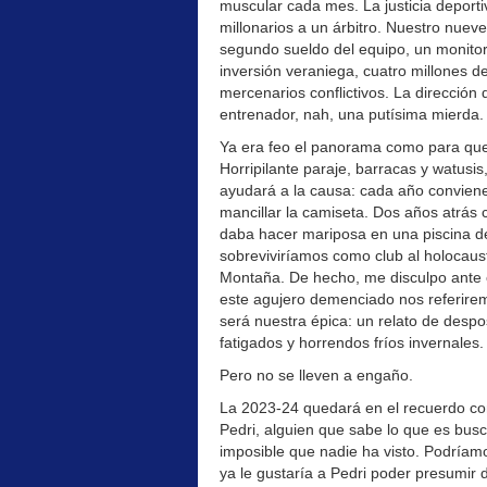
muscular cada mes. La justicia deporti
millonarios a un árbitro. Nuestro nueve 
segundo sueldo del equipo, un monitor
inversión veraniega, cuatro millones 
mercenarios conflictivos. La dirección 
entrenador, nah, una putísima mierda.
Ya era feo el panorama como para que s
Horripilante paraje, barracas y watusis
ayudará a la causa: cada año conviene 
mancillar la camiseta. Dos años atrás
daba hacer mariposa en una piscina de
sobreviviríamos como club al holocaust
Montaña. De hecho, me disculpo ante e
este agujero demenciado nos referire
será nuestra épica: un relato de despo
fatigados y horrendos fríos invernales.
Pero no se lleven a engaño.
La 2023-24 quedará en el recuerdo c
Pedri, alguien que sabe lo que es busca
imposible que nadie ha visto. Podríam
ya le gustaría a Pedri poder presumir 