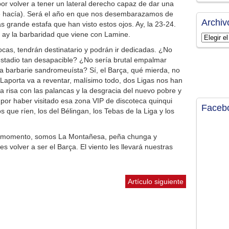
r volver a tener un lateral derecho capaz de dar una
ue hacía). Será el año en que nos desembarazamos de
Archiv
 grande estafa que han visto estos ojos. Ay, la 23-24.
 ay la barbaridad que viene con Lamine.
Archivos
as, tendrán destinatario y podrán ir dedicadas. ¿No
 estadio tan desapacible? ¿No sería brutal empalmar
 la barbarie sandromeuísta? Sí, el Barça, qué mierda, no
a Laporta va a reventar, malísimo todo, dos Ligas nos han
a risa con las palancas y la desgracia del nuevo pobre y
or haber visitado esa zona VIP de discoteca quinqui
Faceb
s que ríen, los del Bélingan, los Tebas de la Liga y los
 el momento, somos La Montañesa, peña chunga y
 es volver a ser el Barça. El viento les llevará nuestras
Artículo siguiente