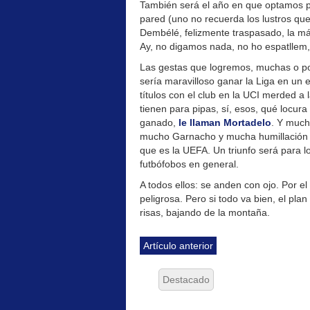
También será el año en que optamos po
pared (uno no recuerda los lustros q
Dembélé, felizmente traspasado, la más
Ay, no digamos nada, no ho espatllem,
Las gestas que logremos, muchas o poc
sería maravilloso ganar la Liga en un
títulos con el club en la UCI merded a
tienen para pipas, sí, esos, qué locur
ganado,
le llaman Mortadelo
. Y much
mucho Garnacho y mucha humillación p
que es la UEFA. Un triunfo será para lo
futbófobos en general.
A todos ellos: se anden con ojo. Por
peligrosa. Pero si todo va bien, el plan
risas, bajando de la montaña.
Artículo anterior
Destacado