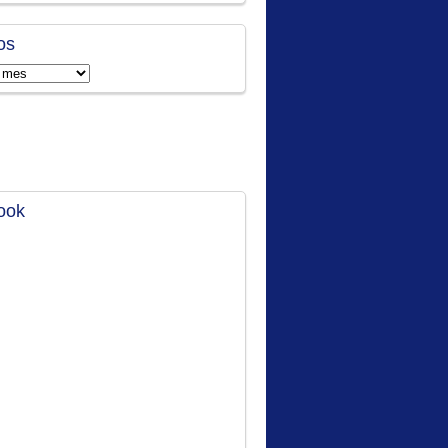
os
ook