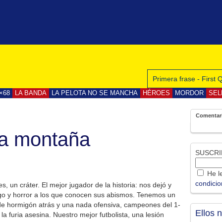
Primera frase - First
×68
LA BANDA
LA PELOTA NO SE MANCHA
HÉROES
MORDOR
SEL
Comentar
la montaña
SUSCRI
He le
condici
s, un cráter. El mejor jugador de la historia: nos dejó y
tigo y horror a los que conocen sus abismos. Tenemos un
de hormigón atrás y una nada ofensiva, campeones del 1-
Ellos 
la furia asesina. Nuestro mejor futbolista, una lesión