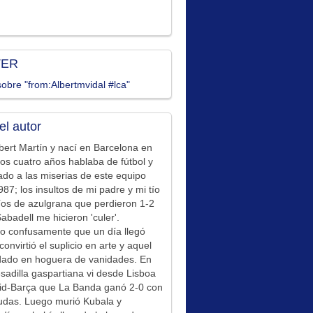
TER
obre "from:Albertmvidal #lca"
el autor
bert Martín y nací en Barcelona en
los cuatro años hablaba de fútbol y
ado a las miserias de este equipo
87; los insultos de mi padre y mi tío
íos de azulgrana que perdieron 1-2
Sabadell me hicieron 'culer'.
o confusamente que un día llegó
convirtió el suplicio en arte y aquel
idado en hoguera de vanidades. En
sadilla gaspartiana vi desde Lisboa
id-Barça que La Banda ganó 2-0 con
udas. Luego murió Kubala y