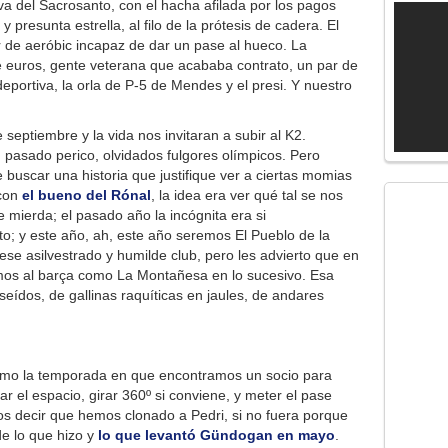
va del Sacrosanto, con el hacha afilada por los pagos
y presunta estrella, al filo de la prótesis de cadera. El
 de aeróbic incapaz de dar un pase al hueco. La
de euros, gente veterana que acababa contrato, un par de
deportiva, la orla de P-5 de Mendes y el presi. Y nuestro
eptiembre y la vida nos invitaran a subir al K2.
, pasado perico, olvidados fulgores olímpicos. Pero
buscar una historia que justifique ver a ciertas momias
 con
el bueno del Rónal
, la idea era ver qué tal se nos
 mierda; el pasado año la incógnita era si
o; y este año, ah, este año seremos El Pueblo de la
se asilvestrado y humilde club, pero les advierto que en
mos al barça como La Montañesa en lo sucesivo. Esa
seídos, de gallinas raquíticas en jaules, de andares
omo la temporada en que encontramos un socio para
r el espacio, girar 360º si conviene, y meter el pase
os decir que hemos clonado a Pedri, si no fuera porque
de lo que hizo y
lo que levantó Gündogan en mayo
.