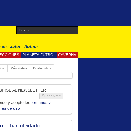
 Quote
autor - Author
ECCIONES
PLANETA FÚTBOL
CAVERNA
ios
Más vistos
Destacados
BIRSE AL NEWSLETTER
ído y acepto los
términos y
ones de uso
no lo han olvidado