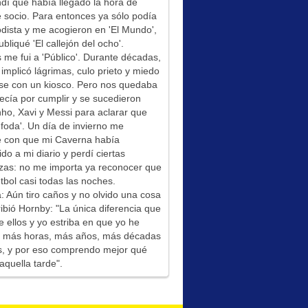
í que había llegado la hora de
socio. Para entonces ya sólo podía
odista y me acogieron en 'El Mundo',
bliqué 'El callejón del ocho'.
me fui a 'Público'. Durante décadas,
 implicó lágrimas, culo prieto y miedo
se con un kiosco. Pero nos quedaba
ecía por cumplir y se sucedieron
ho, Xavi y Messi para aclarar que
foda'. Un día de invierno me
é con que mi Caverna había
ido a mi diario y perdí ciertas
zas: no me importa ya reconocer que
tbol casi todas las noches.
: Aún tiro caños y no olvido una cosa
ibió Hornby: "La única diferencia que
e ellos y yo estriba en que yo he
do más horas, más años, más décadas
s, y por eso comprendo mejor qué
aquella tarde".